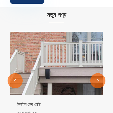
নতুন পণ্য


ভিনাইল ডেক রেলিং
আরো দেখুন >>