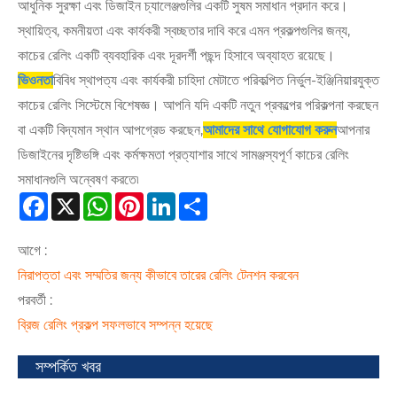
আধুনিক সুরক্ষা এবং ডিজাইন চ্যালেঞ্জগুলির একটি সুষম সমাধান প্রদান করে।
স্থায়িত্ব, কমনীয়তা এবং কার্যকরী স্বচ্ছতার দাবি করে এমন প্রকল্পগুলির জন্য,
কাচের রেলিং একটি ব্যবহারিক এবং দূরদর্শী পছন্দ হিসাবে অব্যাহত রয়েছে।
ভিওনতা
বিবিধ স্থাপত্য এবং কার্যকরী চাহিদা মেটাতে পরিকল্পিত নির্ভুল-ইঞ্জিনিয়ারযুক্ত
কাচের রেলিং সিস্টেমে বিশেষজ্ঞ। আপনি যদি একটি নতুন প্রকল্পের পরিকল্পনা করছেন
বা একটি বিদ্যমান স্থান আপগ্রেড করছেন,
আমাদের সাথে যোগাযোগ করুন
আপনার
ডিজাইনের দৃষ্টিভঙ্গি এবং কর্মক্ষমতা প্রত্যাশার সাথে সামঞ্জস্যপূর্ণ কাচের রেলিং
সমাধানগুলি অন্বেষণ করতে৷
Facebook
X
WhatsApp
Pinterest
LinkedIn
Share
আগে :
নিরাপত্তা এবং সম্মতির জন্য কীভাবে তারের রেলিং টেনশন করবেন
পরবর্তী :
ব্রিজ রেলিং প্রকল্প সফলভাবে সম্পন্ন হয়েছে
সম্পর্কিত খবর