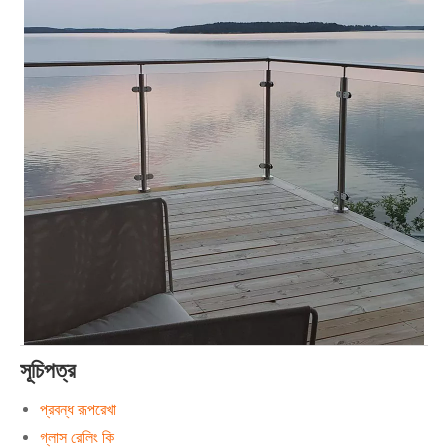
সূচিপত্র
প্রবন্ধ রূপরেখা
গ্লাস রেলিং কি