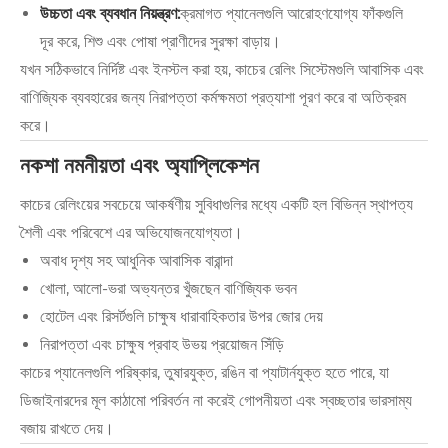
উচ্চতা এবং ব্যবধান নিয়ন্ত্রণ:
ক্রমাগত প্যানেলগুলি আরোহণযোগ্য ফাঁকগুলি
দূর করে, শিশু এবং পোষা প্রাণীদের সুরক্ষা বাড়ায়।
যখন সঠিকভাবে নির্দিষ্ট এবং ইনস্টল করা হয়, কাচের রেলিং সিস্টেমগুলি আবাসিক এবং
বাণিজ্যিক ব্যবহারের জন্য নিরাপত্তা কর্মক্ষমতা প্রত্যাশা পূরণ করে বা অতিক্রম
করে।
নকশা নমনীয়তা এবং অ্যাপ্লিকেশন
কাচের রেলিংয়ের সবচেয়ে আকর্ষণীয় সুবিধাগুলির মধ্যে একটি হল বিভিন্ন স্থাপত্য
শৈলী এবং পরিবেশে এর অভিযোজনযোগ্যতা।
অবাধ দৃশ্য সহ আধুনিক আবাসিক বারান্দা
খোলা, আলো-ভরা অভ্যন্তর খুঁজছেন বাণিজ্যিক ভবন
হোটেল এবং রিসর্টগুলি চাক্ষুষ ধারাবাহিকতার উপর জোর দেয়
নিরাপত্তা এবং চাক্ষুষ প্রবাহ উভয় প্রয়োজন সিঁড়ি
কাচের প্যানেলগুলি পরিষ্কার, তুষারযুক্ত, রঙিন বা প্যাটার্নযুক্ত হতে পারে, যা
ডিজাইনারদের মূল কাঠামো পরিবর্তন না করেই গোপনীয়তা এবং স্বচ্ছতার ভারসাম্য
বজায় রাখতে দেয়।