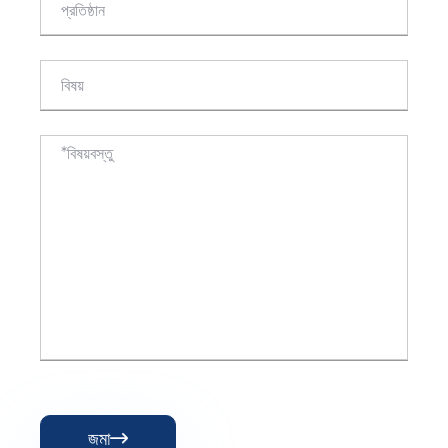
জমা
