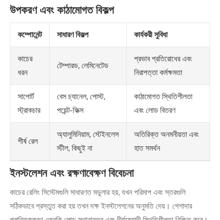
উপকরণ এবং কাঠামোগত বিকল্প
কম্পোনেন্ট
সাধারণ বিকল্প
কার্যকরী সুবিধা
প্রভাব প্রতিরোধের এবং
কাচের
টেম্পারড, লেমিনেটেড
নিরাপত্তা কর্মক্ষমতা
ধরন
বেস চ্যানেল, পোস্ট,
কাঠামোগত স্থিতিশীলতা
সাপোর্ট
পয়েন্ট-ফিক্স
এবং লোড বিতরণ
স্ট্রাকচার
অ্যালুমিনিয়াম, স্টেইনলেস
অতিরিক্ত অনমনীয়তা এবং
শীর্ষ রেল
স্টীল, কিছুই না
হাত সমর্থন
ইনস্টলেশন এবং রক্ষণাবেক্ষণ বিবেচনা
কাচের রেলিং সিস্টেমগুলি সাধারণত মডুলার হয়, যখন পরিমাপ এবং স্তরগুলি
সঠিকভাবে প্রস্তুত করা হয় তখন দক্ষ ইনস্টলেশনের অনুমতি দেয়। পেশাদার
প্রান্তিককরণ এমনকি লোড স্থানান্তর এবং দীর্ঘমেয়াদী স্থিতিশীলতা নিশ্চিত করে।