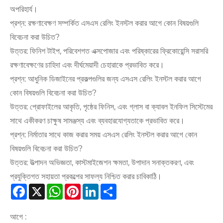
অপরিহার্য।
প্রশ্ন: রক্ষণাবেক্ষণ সম্পর্কিত এসএস রেলিং ইনস্টল করার আগে কোন বিষয়গুলি
বিবেচনা করা উচিত?
উত্তর: ফিনিশ টাইপ, পরিবেশগত এক্সপোজার এবং পরিষ্কারের ফ্রিকোয়েন্সি সরাসরি
রক্ষণাবেক্ষণের চাহিদা এবং দীর্ঘমেয়াদী চেহারাকে প্রভাবিত করে।
প্রশ্ন: আধুনিক ডিজাইনের প্রকল্পগুলির জন্য এসএস রেলিং ইনস্টল করার আগে
কোন বিষয়গুলি বিবেচনা করা উচিত?
উত্তর: প্রোফাইলের আকৃতি, পৃষ্ঠের ফিনিস, এবং গ্লাস বা ক্যাবল ইনফিল সিস্টেমের
সাথে একীকরণ চাক্ষুষ সামঞ্জস্য এবং ব্যবহারযোগ্যতাকে প্রভাবিত করে।
প্রশ্ন: নির্মাতার সাথে কাজ করার সময় এসএস রেলিং ইনস্টল করার আগে কোন
বিষয়গুলি বিবেচনা করা উচিত?
উত্তর: উত্পাদন অভিজ্ঞতা, কাস্টমাইজেশন ক্ষমতা, উপাদান সনাক্তকরণ, এবং
প্রযুক্তিগত সহায়তা প্রকল্পের সাফল্য নিশ্চিত করার চাবিকাঠি।
Facebook
X
WhatsApp
Pinterest
LinkedIn
Share
আগে :