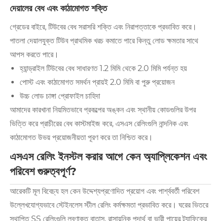
দেয়ালের বেধ এবং কাঠামোগত শক্তি
গ্রেডের বাইরে, টিউবের বেধ সরাসরি শক্তি এবং নিরাপত্তাকে প্রভাবিত করে।
পাতলা দেয়ালযুক্ত টিউব প্রাথমিক খরচ কমাতে পারে কিন্তু লোড ক্ষমতার সাথে
আপস করতে পারে।
হ্যান্ড্রাইল টিউবের বেধ সাধারণত 1.2 মিমি থেকে 2.0 মিমি পর্যন্ত হয়
পোস্ট এবং কাঠামোগত সমর্থন প্রায়ই 2.0 মিমি বা পুরু প্রয়োজন
উচ্চ লোড চাঙ্গা প্রোফাইল চাহিদা
আমাদের কারখানা নিয়মিতভাবে প্রকল্পের অঙ্কন এবং স্থানীয় কোডগুলির উপর
ভিত্তি করে প্রাচীরের বেধ কাস্টমাইজ করে, এসএস রেলিংগুলি নান্দনিক এবং
কাঠামোগত উভয় প্রয়োজনীয়তা পূরণ করে তা নিশ্চিত করে।
এসএস রেলিং ইনস্টল করার আগে কেন অ্যাপ্লিকেশন এবং
পরিবেশ গুরুত্বপূর্ণ?
আরেকটি মূল বিবেচ্য হল কেন উদ্দেশ্যপ্রণোদিত প্রয়োগ এবং পার্শ্ববর্তী পরিবেশ
উল্লেখযোগ্যভাবে স্টেইনলেস স্টীল রেলিং কর্মক্ষমতা প্রভাবিত করে। ঘরের ভিতরে
স্থাপিত SS রেলিংগুলি লবণাক্ত বাতাস, রাসায়নিক পদার্থ বা ভারী পায়ের ট্র্যাফিকের