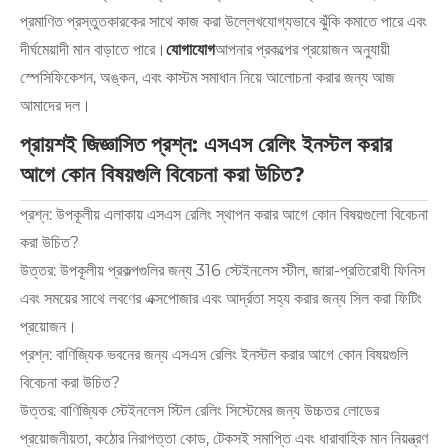
প্রমাণিত প্রস্তুতকারকের সাথে কাজ করা উল্লেখযোগ্যভাবে ঝুঁকি কমাতে পারে এবং
দীর্ঘমেয়াদী মান বাড়াতে পারে।
যোগাযোগ
আপনার প্রকল্পের প্রয়োজন অনুযায়ী
স্পেসিফিকেশন, অঙ্কন, এবং কাস্টম সমাধান নিয়ে আলোচনা করার জন্য আজ
আমাদের দল।
প্রায়শই জিজ্ঞাসিত প্রশ্ন: এসএস রেলিং ইনস্টল করার
আগে কোন বিষয়গুলি বিবেচনা করা উচিত?
প্রশ্ন: উপকূলীয় এলাকায় এসএস রেলিং স্থাপন করার আগে কোন বিষয়গুলো বিবেচনা
করা উচিত?
উত্তর: উপকূলীয় প্রকল্পগুলির জন্য 316 স্টেইনলেস স্টীল, জারা-প্রতিরোধী ফিনিস
এবং সময়ের সাথে লবণের এক্সপোজার এবং আর্দ্রতা সহ্য করার জন্য সিল করা ফিটিং
প্রয়োজন।
প্রশ্ন: বাণিজ্যিক ভবনের জন্য এসএস রেলিং ইনস্টল করার আগে কোন বিষয়গুলি
বিবেচনা করা উচিত?
উত্তর: বাণিজ্যিক স্টেইনলেস স্টিল রেলিং সিস্টেমের জন্য উচ্চতর লোডের
প্রয়োজনীয়তা, কঠোর নিরাপত্তা কোড, টেকসই সমাপ্তি এবং ধারাবাহিক মান নিয়ন্ত্রণ