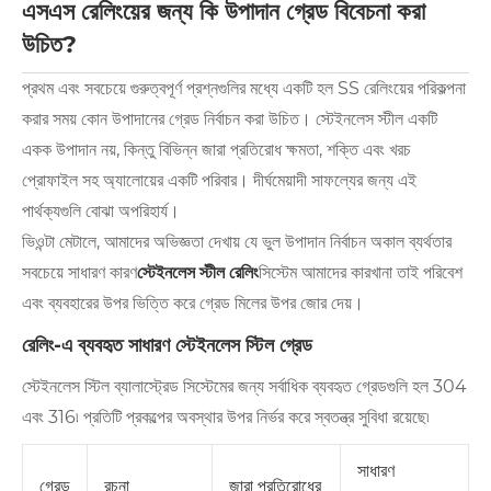
এসএস রেলিংয়ের জন্য কি উপাদান গ্রেড বিবেচনা করা
উচিত?
প্রথম এবং সবচেয়ে গুরুত্বপূর্ণ প্রশ্নগুলির মধ্যে একটি হল SS রেলিংয়ের পরিকল্পনা
করার সময় কোন উপাদানের গ্রেড নির্বাচন করা উচিত। স্টেইনলেস স্টীল একটি
একক উপাদান নয়, কিন্তু বিভিন্ন জারা প্রতিরোধ ক্ষমতা, শক্তি এবং খরচ
প্রোফাইল সহ অ্যালোয়ের একটি পরিবার। দীর্ঘমেয়াদী সাফল্যের জন্য এই
পার্থক্যগুলি বোঝা অপরিহার্য।
ভিওন্টা মেটালে, আমাদের অভিজ্ঞতা দেখায় যে ভুল উপাদান নির্বাচন অকাল ব্যর্থতার
সবচেয়ে সাধারণ কারণ
স্টেইনলেস স্টীল রেলিং
সিস্টেম আমাদের কারখানা তাই পরিবেশ
এবং ব্যবহারের উপর ভিত্তি করে গ্রেড মিলের উপর জোর দেয়।
রেলিং-এ ব্যবহৃত সাধারণ স্টেইনলেস স্টিল গ্রেড
স্টেইনলেস স্টিল ব্যালাস্ট্রেড সিস্টেমের জন্য সর্বাধিক ব্যবহৃত গ্রেডগুলি হল 304
এবং 316৷ প্রতিটি প্রকল্পের অবস্থার উপর নির্ভর করে স্বতন্ত্র সুবিধা রয়েছে৷
সাধারণ
রচনা
জারা প্রতিরোধের
গ্রেড