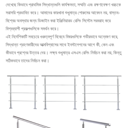
দেখেছে কিভাবে প্রাথমিক সিদ্ধান্তগুলি কার্যক্ষমতা, সম্মতি এবং রক্ষণাবেক্ষণ খরচকে
সরাসরি প্রভাবিত করে। আমাদের কারখানা শুধুমাত্র শোরুমের আবেদন নয়, বাস্তব-
বিশ্বের অবস্থার জন্য ডিজাইন করা ইঞ্জিনিয়ারড রেলিং সিস্টেম সরবরাহ করে
বিশ্বব্যাপী প্রকল্পগুলিকে সমর্থন করে।
এই নির্দেশিকাটি সবচেয়ে গুরুত্বপূর্ণ বিবেচ্য বিষয়গুলিকে গভীরভাবে অন্বেষণ করে,
সিদ্ধান্ত গ্রহণকারীদের আত্মবিশ্বাসের সাথে ইনস্টলেশনের আগে কী, কেন এবং
কীভাবে প্রশ্নের উত্তর দেয়। লক্ষ্য শুধুমাত্র এসএস রেলিং নির্বাচন করা নয়, কিন্তু
সঠিকভাবে তাদের নির্বাচন করা।