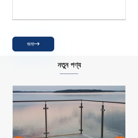
জমা

নতুন পণ্য