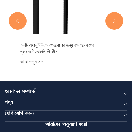


একটি অ্যালুমিনিয়াম পেরগোলার জন্য রক্ষণাবেক্ষণের
প্রয়োজনীয়তাগুলি কী কী?
আরো দেখুন >>
আমাদের সম্পর্কে
পণ্য
যোগাযোগ করুন
আমাদের অনুসরণ করো