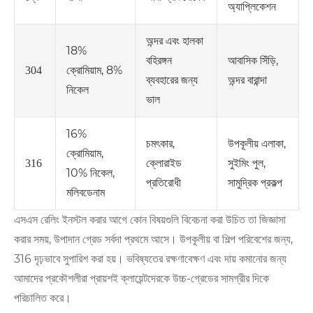
অ্যাপ্লিকেশন
অন্দর এবং হালকা
18%
বহিরঙ্গন
আবাসিক সিঁড়ি,
ক্রোমিয়াম, 8%
304
ব্যবহারের জন্য
অন্দর বারান্দা
নিকেল
ভাল
16%
চমৎকার,
উপকূলীয় এলাকা,
ক্রোমিয়াম,
ক্লোরাইড
সুইমিং পুল,
316
10% নিকেল,
প্রতিরোধী
সামুদ্রিক প্রকল্প
মলিবডেনাম
এসএস রেলিং ইনস্টল করার আগে কোন বিষয়গুলি বিবেচনা করা উচিত তা জিজ্ঞাসা
করার সময়, উপাদান গ্রেড সর্বদা প্রথমে আসে। উপকূলীয় বা শিল্প পরিবেশের জন্য,
316 দৃঢ়ভাবে সুপারিশ করা হয়। ভবিষ্যতের রক্ষণাবেক্ষণ এবং দায় কমানোর জন্য
আমাদের প্রকৌশলীরা প্রায়শই ক্লায়েন্টদেরকে উচ্চ-গ্রেডের সামগ্রীর দিকে
পরিচালিত করে।