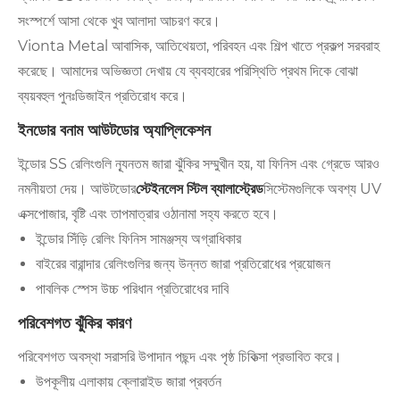
সংস্পর্শে আসা থেকে খুব আলাদা আচরণ করে।
Vionta Metal আবাসিক, আতিথেয়তা, পরিবহন এবং শিল্প খাতে প্রকল্প সরবরাহ
করেছে। আমাদের অভিজ্ঞতা দেখায় যে ব্যবহারের পরিস্থিতি প্রথম দিকে বোঝা
ব্যয়বহুল পুনঃডিজাইন প্রতিরোধ করে।
ইনডোর বনাম আউটডোর অ্যাপ্লিকেশন
ইন্ডোর SS রেলিংগুলি ন্যূনতম জারা ঝুঁকির সম্মুখীন হয়, যা ফিনিস এবং গ্রেডে আরও
নমনীয়তা দেয়। আউটডোর
স্টেইনলেস স্টিল ব্যালাস্ট্রেড
সিস্টেমগুলিকে অবশ্য UV
এক্সপোজার, বৃষ্টি এবং তাপমাত্রার ওঠানামা সহ্য করতে হবে।
ইন্ডোর সিঁড়ি রেলিং ফিনিস সামঞ্জস্য অগ্রাধিকার
বাইরের বারান্দার রেলিংগুলির জন্য উন্নত জারা প্রতিরোধের প্রয়োজন
পাবলিক স্পেস উচ্চ পরিধান প্রতিরোধের দাবি
পরিবেশগত ঝুঁকির কারণ
পরিবেশগত অবস্থা সরাসরি উপাদান পছন্দ এবং পৃষ্ঠ চিকিত্সা প্রভাবিত করে।
উপকূলীয় এলাকায় ক্লোরাইড জারা প্রবর্তন