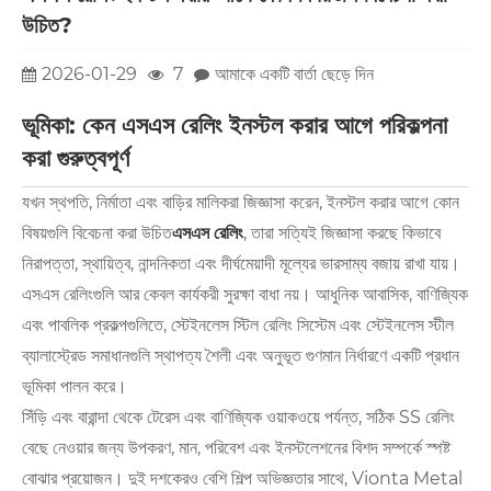
উচিত?
2026-01-29
7
আমাকে একটি বার্তা ছেড়ে দিন
ভূমিকা: কেন এসএস রেলিং ইনস্টল করার আগে পরিকল্পনা
করা গুরুত্বপূর্ণ
যখন স্থপতি, নির্মাতা এবং বাড়ির মালিকরা জিজ্ঞাসা করেন, ইনস্টল করার আগে কোন
বিষয়গুলি বিবেচনা করা উচিত
এসএস রেলিং
, তারা সত্যিই জিজ্ঞাসা করছে কিভাবে
নিরাপত্তা, স্থায়িত্ব, নান্দনিকতা এবং দীর্ঘমেয়াদী মূল্যের ভারসাম্য বজায় রাখা যায়।
এসএস রেলিংগুলি আর কেবল কার্যকরী সুরক্ষা বাধা নয়। আধুনিক আবাসিক, বাণিজ্যিক
এবং পাবলিক প্রকল্পগুলিতে, স্টেইনলেস স্টিল রেলিং সিস্টেম এবং স্টেইনলেস স্টীল
ব্যালাস্ট্রেড সমাধানগুলি স্থাপত্য শৈলী এবং অনুভূত গুণমান নির্ধারণে একটি প্রধান
ভূমিকা পালন করে।
সিঁড়ি এবং বারান্দা থেকে টেরেস এবং বাণিজ্যিক ওয়াকওয়ে পর্যন্ত, সঠিক SS রেলিং
বেছে নেওয়ার জন্য উপকরণ, মান, পরিবেশ এবং ইনস্টলেশনের বিশদ সম্পর্কে স্পষ্ট
বোঝার প্রয়োজন। দুই দশকেরও বেশি শিল্প অভিজ্ঞতার সাথে, Vionta Metal