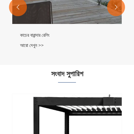


কাচের বারান্দার রেলিং
আরো দেখুন >>
সংবাদ সুপারিশ