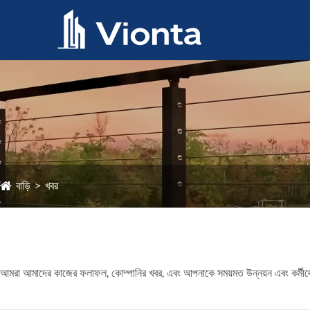
বাড়ি
খবর
আমরা আমাদের কাজের ফলাফল, কোম্পানির খবর, এবং আপনাকে সময়মত উন্নয়ন এবং কর্মীদের