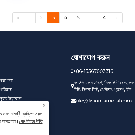
«
1
2
3
4
5
...
14
»
যোগাযোগ করুন
+86-13567803316
ম পারগোলা
নং 26, লেন 293, সিলং ইস্ট রোড, লংশান
শামিয়ানা
সিটি, নিংবো সিটি, ঝেজিয়াং প্রদেশ, চীন
 লুভার উইন্ডোজ
riley@viontametal.com
X
ীন
ে এবং সামগ্রী ব্যক্তিগতকৃত
ে সম্মত হন।
গোপনীয়তা নীতি