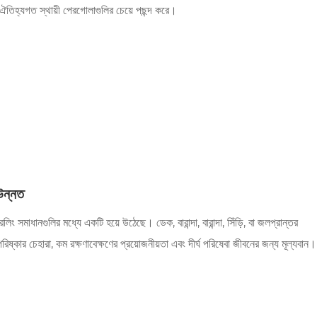
ে ঐতিহ্যগত স্থায়ী পেরগোলাগুলির চেয়ে পছন্দ করে।
উন্নত
ং সমাধানগুলির মধ্যে একটি হয়ে উঠেছে। ডেক, বারান্দা, বারান্দা, সিঁড়ি, বা জলপ্রান্তর
িষ্কার চেহারা, কম রক্ষণাবেক্ষণের প্রয়োজনীয়তা এবং দীর্ঘ পরিষেবা জীবনের জন্য মূল্যবান।