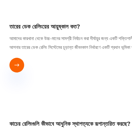
তারের ডেক রেলিংয়ের আয়ুষ্কাল কত?
আমাদের কারখানা থেকে উচ্চ-মানের সামগ্রী নির্বাচন করা দীর্ঘায়ুর জন্য একটি শক্তি
আপনার তারের ডেক রেলিং সিস্টেমের চূড়ান্ত জীবনকাল নির্ধারণে একটি প্রধান ভূমিক

কাচের রেলিংগুলি কীভাবে আধুনিক স্থাপত্যকে রূপান্তরিত করছে?