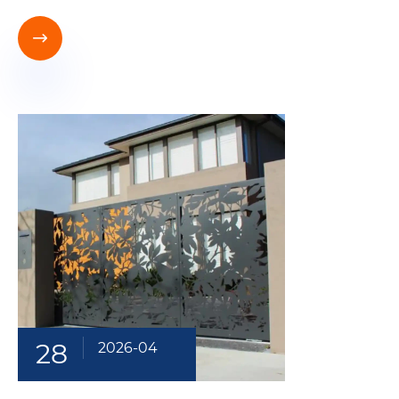

28
2026-04