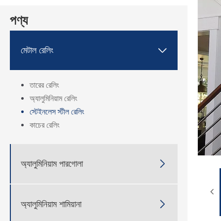
পণ্য
মেটাল রেলিং

তারের রেলিং
অ্যালুমিনিয়াম রেলিং
স্টেইনলেস স্টীল রেলিং
কাচের রেলিং
অ্যালুমিনিয়াম পারগোলা

অ্যালুমিনিয়াম শামিয়ানা
