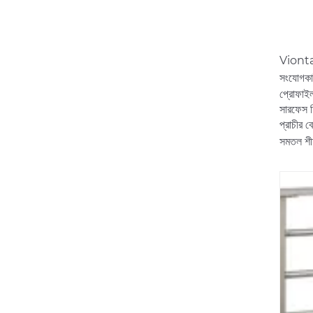
Vionta 3
সংযোগকার
প্রোফাইল 
সারফেস ফ
প্রাচীর 
সমতল শীর্