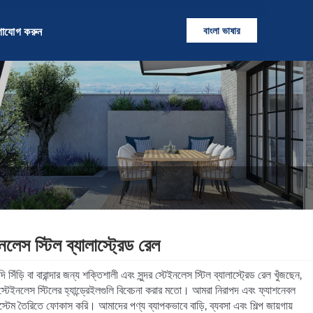
বাংলা ভাষার
গাযোগ করুন
নলেস স্টিল ব্যালাস্ট্রেড রেল
সিঁড়ি বা বারান্দার জন্য শক্তিশালী এবং সুন্দর স্টেইনলেস স্টিল ব্যালাস্ট্রেড রেল খুঁজছেন,
্টেইনলেস স্টিলের হ্যান্ড্রেইলগুলি বিবেচনা করার মতো। আমরা নিরাপদ এবং ফ্যাশনেবল
স্টেম তৈরিতে ফোকাস করি। আমাদের পণ্য ব্যাপকভাবে বাড়ি, ব্যবসা এবং শিল্প জায়গায়