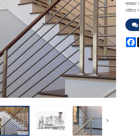
ব্যবহৃত 
মেটাতে 
F