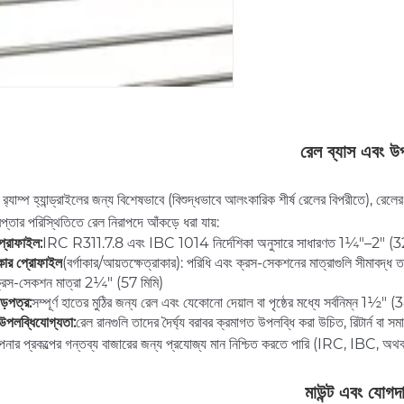
রেল ব্যাস এবং উপ
ং র‌্যাম্প হ্যান্ড্রাইলের জন্য বিশেষভাবে (বিশুদ্ধভাবে আলংকারিক শীর্ষ রেলের বিপরীতে), রেল
প্তার পরিস্থিতিতে রেল নিরাপদে আঁকড়ে ধরা যায়:
 প্রোফাইল:
IRC R311.7.8 এবং IBC 1014 নির্দেশিকা অনুসারে সাধারণত 1¼"–2" (32–
কার প্রোফাইল
(বর্গাকার/আয়তক্ষেত্রাকার): পরিধি এবং ক্রস-সেকশনের মাত্রাগুলি সীম
 ক্রস-সেকশন মাত্রা 2¼" (57 মিমি)
াড়পত্র:
সম্পূর্ণ হাতের মুঠির জন্য রেল এবং যেকোনো দেয়াল বা পৃষ্ঠের মধ্যে সর্বনিম্ন 1½" (
উপলব্ধিযোগ্যতা:
রেল রানগুলি তাদের দৈর্ঘ্য বরাবর ক্রমাগত উপলব্ধি করা উচিত, রিটার্ন বা স
ার প্রকল্পের গন্তব্য বাজারের জন্য প্রযোজ্য মান নিশ্চিত করতে পারি (IRC, IBC,
মাউন্ট এবং যোগদ