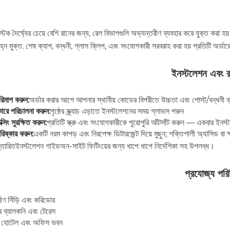
ার্ড স্টক দৈর্ঘ্যের চেয়ে বেশি রানের জন্য, রেল বিভাগগুলি অভ্যন্তরীণ ব্যবহার করে যুক্ত করা হয
চিহ্ন মুক্ত. শেষ ক্যাপ, বন্ধনী, গ্লাস ক্লিপ, এবং সংযোগকারী সরবরাহ করা হয় প্রতিটি অর্ড
ইনস্টলেশন এবং রক
রিমাপ করুন:
অর্ডার করার আগে আপনার স্থানীয় কোডের বিপরীতে উচ্চতা এবং পোস্ট/বন্ধনী ব্
ারে পরিচালনা করুন:
পৃষ্ঠের স্ক্র্যাচ এড়াতে ইনস্টলেশনের সময় গ্লাভস পরুন
্সিং সুরক্ষিত করুন:
প্রতিটি স্ক্রু এবং সংযোগকারীকে পুরোপুরি আঁটসাঁট করুন — একবার ইন
রিষ্কার করুন:
একটি নরম কাপড় এবং নিরপেক্ষ ডিটারজেন্ট দিয়ে মুছুন; শক্তিশালী অ্যাসিড বা ক্ষ
্তারিত
ইনস্টলেশন গাইড
অন-সাইট ফিটিংয়ের জন্য ধাপে ধাপে নির্দেশিকা সহ উপলব্ধ।
প্রযোজ্য পরি
ীণ সিঁড়ি এবং করিডোর
ব্যালকনি এবং টেরেস
, হোটেল এবং অফিস ভবন