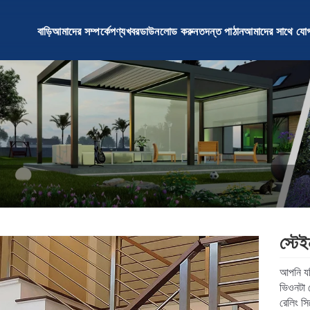
বাড়ি
আমাদের সম্পর্কে
পণ্য
খবর
ডাউনলোড করুন
তদন্ত পাঠান
আমাদের সাথে যো
স্টেই
আপনি যদি 
ভিওনটা স
রেলিং সি