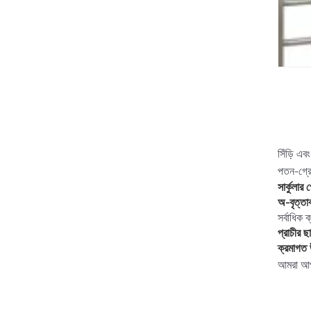
সিঁড়ি এব
পতন-গ্রে
সার্কুলার
অ-বৃত্তা
সর্বাধিক
প্রাচীর ছ
ক্রমাগত 
আমরা আপন