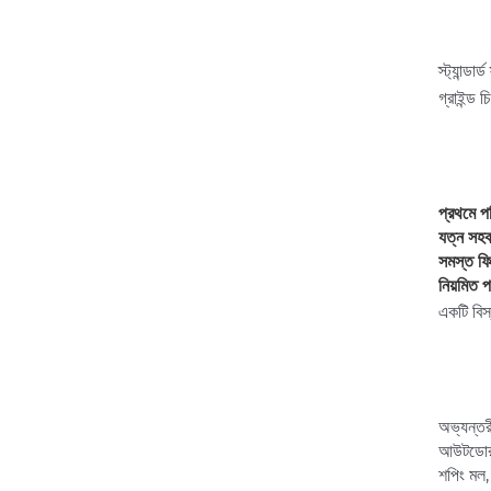
স্ট্যান্ড
গ্রাইন্ড 
প্রথমে প
যত্ন সহক
সমস্ত ফিক
নিয়মিত প
একটি বিস
অভ্যন্তর
আউটডোর 
শপিং মল