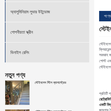
অ্যালুমিনিয়াম লুভার উইন্ডোজ
পণ্যের
স্টেই
গোপনীয়তা স্ক্রীন
স্টেইনলে
ক্লিয়ারে
ভিনাইল রেলিং
সরবরাহ কর
পোস্ট এব
স্টেইনলেস
নতুন পণ্য
স্টেইনলেস স্টিল ব্যালাস্ট্রেড
প্রতিটি প
রেট্রোফি
একটি বিদ্
জায়গায় 