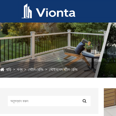
বাড়ি
পণ্য
মেটাল রেলিং
স্টেইনলেস স্টীল রেলিং