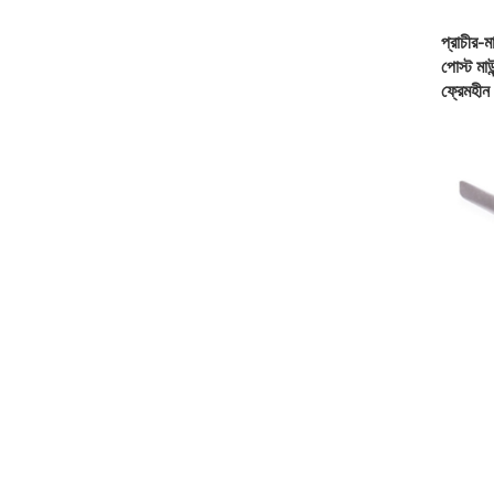
প্রাচীর-মা
পোস্ট মাউ
ফ্রেমহীন 