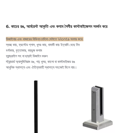
6. কাচের রঙ, আর্মরেস্ট আকৃতি এবং কলাম শৈলীর কাস্টমাইজেশন সমর্থন করে
ডিজাইনার এবং বাজারের বিভিন্ন চাহিদা মেটাতে Vionta অফার করে:
স্বচ্ছ কাচ, ফ্রস্টেড গ্লাস, ধূসর কাচ, বাদামী কাচ ইত্যাদি বেছে নিন
বর্গাকার, বৃত্তাকার, বহুভুজ কলাম
হ্যান্ড্রাইল সহ বা ছাড়াই ডিজাইন করুন
স্ট্যান্ডার্ড অ্যালুমিনিয়াম রঙ, গাঢ় ধূসর, কালো বা কাস্টমাইজড রঙ
আধুনিক স্থাপত্য এবং ঐতিহ্যবাহী স্থাপত্য সহজেই মিলে যায়।