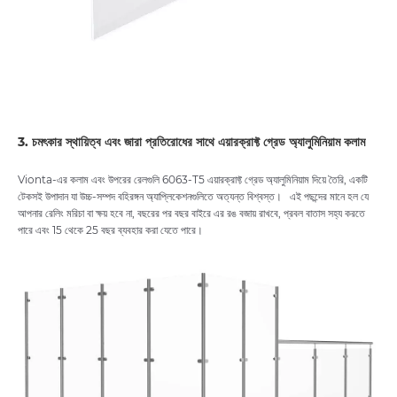
3. চমৎকার স্থায়িত্ব এবং জারা প্রতিরোধের সাথে এয়ারক্রাফ্ট গ্রেড অ্যালুমিনিয়াম কলাম
Vionta-এর কলাম এবং উপরের রেলগুলি 6063-T5 এয়ারক্রাফ্ট গ্রেড অ্যালুমিনিয়াম দিয়ে তৈরি, একটি
টেকসই উপাদান যা উচ্চ-সম্পদ বহিরঙ্গন অ্যাপ্লিকেশনগুলিতে অত্যন্ত বিশ্বস্ত। এই পছন্দের মানে হল যে
আপনার রেলিং মরিচা বা ক্ষয় হবে না, বছরের পর বছর বাইরে এর রঙ বজায় রাখবে, প্রবল বাতাস সহ্য করতে
পারে এবং 15 থেকে 25 বছর ব্যবহার করা যেতে পারে।