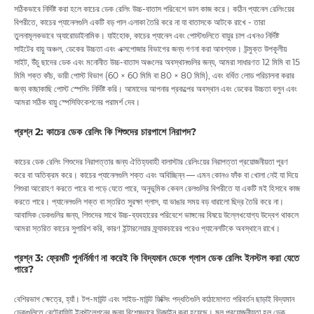
সঠিকভাবে নির্দিষ্ট করা হলে কাচের ডেক রেলিং উচ্চ-বাতাস পরিবেশে ভাল কাজ করে। কঠিন প্যানেল রেলিংয়ের
বিপরীতে, কাচের প্যানেলগুলি একটি বড় পাল এলাকা তৈরি করে না যা বাতাসকে আটকে রাখে - তারা
তুলনামূলকভাবে অ্যারোডাইনামিক। যাইহোক, কাচের প্যানেল এবং পোস্টগুলিতে বায়ুর চাপ এখনও নির্দিষ্ট
সাইটের বায়ু অঞ্চল, ডেকের উচ্চতা এবং এক্সপোজার বিভাগের জন্য গণনা করা আবশ্যক। উন্মুক্ত উপকূলীয়
সাইট, উঁচু ছাদের ডেক এবং মনোনীত উচ্চ-বাতাস অঞ্চলের অবস্থানগুলির জন্য, আমরা সাধারণত 12 মিমি বা 15
মিমি শক্ত কাঁচ, ভারী পোস্ট বিভাগ (60 × 60 মিমি বা 80 × 80 মিমি), এবং বর্ধিত লোড পরিচালনা করার
জন্য কাছাকাছি পোস্ট স্পেসিং নির্দিষ্ট করি। আমাদের আপনার প্রকল্পের অবস্থান এবং ডেকের উচ্চতা বলুন এবং
আমরা সঠিক বায়ু স্পেসিফিকেশনের পরামর্শ দেব।
প্রশ্ন 2: কাচের ডেক রেলিং কি শিশুদের চারপাশে নিরাপদ?
কাচের ডেক রেলিং শিশুদের নিরাপত্তার জন্য ঐতিহ্যবাহী বালাস্টার রেলিংয়ের নিরাপত্তা প্রয়োজনীয়তা পূরণ
করে বা অতিক্রম করে। কাচের প্যানেলগুলি শক্ত এবং অবিচ্ছিন্ন — এমন কোনও ফাঁক বা খোলা নেই যা দিয়ে
শিশুরা আরোহণ করতে পারে বা পড়ে যেতে পারে, অনুভূমিক কেবল রেলগুলির বিপরীতে যা একটি মই হিসাবে কাজ
করতে পারে। প্যানেলগুলি শক্ত বা স্তরিত সুরক্ষা গ্লাস, যা ভাঙার সময় বড় ধারালো ছিদ্র তৈরি করে না।
আবাসিক ডেকগুলির জন্য, শিশুদের সাথে উচ্চ-ব্যবহারের পরিবেশে ভাঙ্গনের বিষয়ে উল্লেখযোগ্য উদ্বেগ থাকলে
আমরা স্তরিত কাচের সুপারিশ করি, কারণ ইন্টারলেয়ার ফ্র্যাকচারের পরেও প্যানেলটিকে অবস্থানে রাখে।
প্রশ্ন 3: ফ্রেমটি পুনর্নির্মাণ না করেই কি বিদ্যমান ডেকে গ্লাস ডেক রেলিং ইনস্টল করা যেতে
পারে?
বেশিরভাগ ক্ষেত্রে, হ্যাঁ। টপ-মাউন্ট এবং সাইড-মাউন্ট ফিক্সিং পদ্ধতিগুলি কাঠামোগত পরিবর্তন ছাড়াই বিদ্যমান
ডেকগুলিতে রেট্রোফিট ইনস্টলেশনের জন্য বিশেষভাবে ডিজাইন করা হয়েছে। মূল প্রয়োজনীয়তা হল ডেক