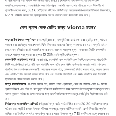
বা মিরর পালিশ) এবং সামান্য উচ্চ প্রসার্য শক্তি রয়েছে। বেশিরভাগ আবাসিক এবং বাণিজ্যিক ডেক
অ্যাপ্লিকেশনের জন্য, অ্যালুমিনিয়াম ব্যবহারিক পছন্দ। সরাসরি লবণ-স্প্রে পরিসরের মধ্যে উপকূলীয় বা
পুলসাইড ডেকের জন্য, SS316 স্টেইনলেস স্টিলের পোস্টগুলি হল সবচেয়ে জারা-প্রতিরোধী বিকল্প; বিকল্পভাবে,
PVDF পাউডার আবরণ সহ অ্যালুমিনিয়াম লবণের পরিবেশে কম খরচে ভাল কাজ করে।
কেন গ্লাস ডেক রেলিং জন্য Vionta চয়ন?
অভ্যন্তরীণ উত্পাদন সম্পূর্ণ করুন।
কাচ প্রক্রিয়াকরণ, অ্যালুমিনিয়াম এক্সট্রুশন এবং ফ্যাব্রিকেশন, পাউডার
আবরণ এবং হার্ডওয়্যার সমাবেশ সবই সিক্সি, নিংবোতে আমাদের নিজস্ব কারখানায় করা হয়। সাপ্লাই চেইনে
কোনো সাব-কন্ট্রাক্টর মানেই ধারাবাহিক গুণমান এবং কারখানা-প্রত্যক্ষ মূল্য - সাধারণত ট্রেডিং কোম্পানির
মাধ্যমে প্রাপ্ত সমতুল্য মানের তুলনায় 15-30% বেশি প্রতিযোগিতামূলক।
ডেক-নির্দিষ্ট প্রযুক্তিগত দক্ষতা।
আমরা কাঠ, কম্পোজিট এবং কংক্রিট ডেক ইনস্টলেশনের জন্য সাবস্ট্রেট-
নির্দিষ্ট প্রয়োজনীয়তা বুঝতে পারি এবং প্রতিটির জন্য সঠিক বেস ফিক্সিং হার্ডওয়্যার সরবরাহ করি। আমাদের
প্রযুক্তিগত দল আপনার ডেক ড্রইং পর্যালোচনা করতে পারে, কোড সম্মতি নিশ্চিত করতে পারে, কাচের পুরুত্ব
এবং পোস্ট স্পেসিং সম্পর্কে পরামর্শ দিতে পারে এবং আপনার সাবস্ট্রেট এবং ফিক্সিং পদ্ধতির জন্য উপযোগী
ইনস্টলেশন গাইড সরবরাহ করতে পারে।
সম্পূর্ণ কাস্টমাইজেশন।
অ-মানক কাচের মাপ, কাস্টম পোস্ট প্রোফাইল, বেসপোক পাউডার-কোট রঙ, বিশেষ
প্রান্ত চিকিত্সা, এবং বাঁকা বা কোণযুক্ত পরিকল্পনা কনফিগারেশন সবই আমাদের উত্পাদন সুযোগের মধ্যে রয়েছে।
আমরা ন্যূনতম পরিমাণের উপরে অর্ডারের জন্য আদর্শ কাস্টমাইজেশনের জন্য একটি টুলিং প্রিমিয়াম চার্জ করি
না।
নির্ভরযোগ্য আন্তর্জাতিক ডেলিভারি।
স্ট্যান্ডার্ড বাল্ক অর্ডার অর্ডার নিশ্চিতকরণের 20-30 কার্যদিবসের মধ্যে
পাঠানো হয়। প্রতিটি চালানে উপাদান পরীক্ষার শংসাপত্র, গ্লাস সার্টিফিকেশন নথি, একটি বিস্তারিত প্যাকিং
তালিকা এবং ইনস্টলেশন গাইড অন্তর্ভুক্ত থাকে। প্রাক-উৎপাদন নমুনা 7-10 কার্যদিবসের মধ্যে প্রেরণ করা