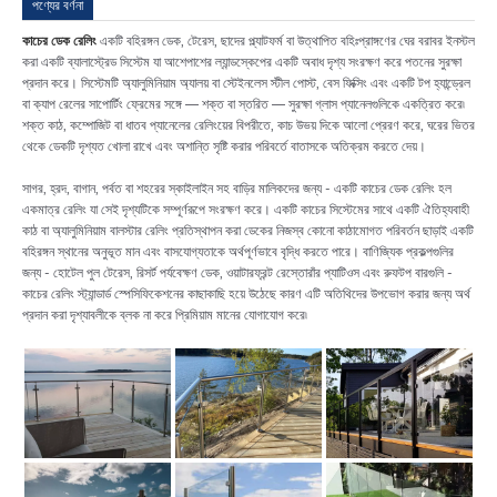
পণ্যের বর্ণনা
কাচের ডেক রেলিং
একটি বহিরঙ্গন ডেক, টেরেস, ছাদের প্ল্যাটফর্ম বা উত্থাপিত বহিঃপ্রাঙ্গণের ঘের বরাবর ইনস্টল
করা একটি ব্যালাস্ট্রেড সিস্টেম যা আশেপাশের ল্যান্ডস্কেপের একটি অবাধ দৃশ্য সংরক্ষণ করে পতনের সুরক্ষা
প্রদান করে। সিস্টেমটি অ্যালুমিনিয়াম অ্যালয় বা স্টেইনলেস স্টীল পোস্ট, বেস ফিক্সিং এবং একটি টপ হ্যান্ড্রেল
বা ক্যাপ রেলের সাপোর্টিং ফ্রেমের সঙ্গে — শক্ত বা স্তরিত — সুরক্ষা গ্লাস প্যানেলগুলিকে একত্রিত করে৷
শক্ত কাঠ, কম্পোজিট বা ধাতব প্যানেলের রেলিংয়ের বিপরীতে, কাচ উভয় দিকে আলো প্রেরণ করে, ঘরের ভিতর
থেকে ডেকটি দৃশ্যত খোলা রাখে এবং অশান্তি সৃষ্টি করার পরিবর্তে বাতাসকে অতিক্রম করতে দেয়।
সাগর, হ্রদ, বাগান, পর্বত বা শহরের স্কাইলাইন সহ বাড়ির মালিকদের জন্য - একটি কাচের ডেক রেলিং হল
একমাত্র রেলিং যা সেই দৃশ্যটিকে সম্পূর্ণরূপে সংরক্ষণ করে। একটি কাচের সিস্টেমের সাথে একটি ঐতিহ্যবাহী
কাঠ বা অ্যালুমিনিয়াম বালস্টার রেলিং প্রতিস্থাপন করা ডেকের নিজস্ব কোনো কাঠামোগত পরিবর্তন ছাড়াই একটি
বহিরঙ্গন স্থানের অনুভূত মান এবং বাসযোগ্যতাকে অর্থপূর্ণভাবে বৃদ্ধি করতে পারে। বাণিজ্যিক প্রকল্পগুলির
জন্য - হোটেল পুল টেরেস, রিসর্ট পর্যবেক্ষণ ডেক, ওয়াটারফ্রন্ট রেস্তোরাঁর প্যাটিওস এবং রুফটপ বারগুলি -
কাচের রেলিং স্ট্যান্ডার্ড স্পেসিফিকেশনের কাছাকাছি হয়ে উঠেছে কারণ এটি অতিথিদের উপভোগ করার জন্য অর্থ
প্রদান করা দৃশ্যাবলীকে ব্লক না করে প্রিমিয়াম মানের যোগাযোগ করে৷