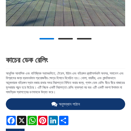
কাচের ডেক রেলিং
আধুনিক আবাসিক এবং বাণিজ্যিক স্থানগুলিতে, টেরেস, উঠান এবং বহিরঙ্গন প্ল্যাটফর্মগুলি অবসর, সমাবেশ এবং
বিশ্রামের জন্য ক্রমবর্ধমান প্রয়োজনীয় ক্ষেত্র হিসাবে বিবেচিত হয়। খোলা, বায়বীয়, এবং নান্দনিকভাবে
আনন্দদায়ক বহিরঙ্গন স্থান বজায় রাখার সময় নিরাপত্তা নিশ্চিত করার জন্য, গ্লাস ডেক রেলিং ধীরে ধীরে বাজারের
মূলধারার পছন্দ হয়ে উঠেছে। এটি নিছক একটি নিরাপত্তা রেলিং ব্যবস্থা নয় বরং এটি একটি নকশা উপাদান যা
সামগ্রিক স্থাপত্যের গুণমানকে উন্নত করে।
অনুসন্ধান পাঠান
Facebook
X
WhatsApp
Pinterest
LinkedIn
Share