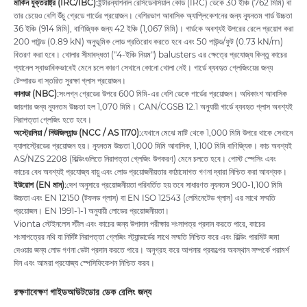
মার্কিন যুক্তরাষ্ট্র (IRC/IBC):
ইন্টারন্যাশনাল রেসিডেনসিয়াল কোড (IRC) ডেকে 30 ইঞ্চি (762 মিমি) বা
তার চেয়েও বেশি উঁচু গ্রেডে গার্ডের প্রয়োজন। বেশিরভাগ আবাসিক অ্যাপ্লিকেশনের জন্য ন্যূনতম গার্ড উচ্চতা
36 ইঞ্চি (914 মিমি), বাণিজ্যিক জন্য 42 ইঞ্চি (1,067 মিমি)। গার্ডকে অবশ্যই উপরের রেলে প্রয়োগ করা
200 পাউন্ড (0.89 kN) অনুভূমিক লোড প্রতিরোধ করতে হবে এবং 50 পাউন্ড/ফুট (0.73 kN/m)
বিতরণ করা হবে। খোলার সীমাবদ্ধতা ("4-ইঞ্চি নিয়ম") balusters এর ক্ষেত্রে প্রযোজ্য কিন্তু কাচের
প্যানেল স্বাভাবিকভাবেই মেনে চলে কারণ সেখানে কোনো খোলা নেই। গার্ডে ব্যবহৃত গ্লেজিংয়ের জন্য
টেম্পারড বা স্তরিত সুরক্ষা গ্লাস প্রয়োজন।
কানাডা (NBC):
সংলগ্ন গ্রেডের উপরে 600 মিমি-এর বেশি ডেকে গার্ডের প্রয়োজন। অধিকাংশ আবাসিক
জায়গার জন্য ন্যূনতম উচ্চতা হল 1,070 মিমি। CAN/CGSB 12.1 অনুযায়ী গার্ডে ব্যবহৃত গ্লাস অবশ্যই
নিরাপত্তা গ্লেজিং হতে হবে।
অস্ট্রেলিয়া / নিউজিল্যান্ড (NCC / AS 1170):
যেখানে মেঝে মাটি থেকে 1,000 মিমি উপরে থাকে সেখানে
ব্যালাস্ট্রেডের প্রয়োজন হয়। ন্যূনতম উচ্চতা 1,000 মিমি আবাসিক, 1,100 মিমি বাণিজ্যিক। কাচ অবশ্যই
AS/NZS 2208 (বিল্ডিংগুলিতে নিরাপত্তা গ্লেজিং উপকরণ) মেনে চলতে হবে। পোস্ট স্পেসিং এবং
কাচের বেধ অবশ্যই প্রযোজ্য বায়ু এবং লোড প্রয়োজনীয়তার কাঠামোগত গণনা দ্বারা নিশ্চিত করা আবশ্যক।
ইউরোপ (EN মান):
দেশ অনুসারে প্রয়োজনীয়তা পরিবর্তিত হয় তবে সাধারণত ন্যূনতম 900-1,100 মিমি
উচ্চতা এবং EN 12150 (টফনড গ্লাস) বা EN ISO 12543 (লেমিনেটেড গ্লাস) এর সাথে সম্মতি
প্রয়োজন। EN 1991-1-1 অনুযায়ী লোডের প্রয়োজনীয়তা।
Vionta স্টেইনলেস স্টীল এবং কাচের জন্য উপাদান পরীক্ষার শংসাপত্র প্রদান করতে পারে, কাচের
শংসাপত্রের নথি যা নির্দিষ্ট নিরাপত্তা গ্লেজিং স্ট্যান্ডার্ডের সাথে সম্মতি নিশ্চিত করে এবং বিল্ডিং পারমিট জমা
দেওয়ার জন্য লোড গণনা ডেটা প্রদান করতে পারে। অনুগ্রহ করে আপনার প্রকল্পের অবস্থান সম্পর্কে পরামর্শ
দিন এবং আমরা প্রযোজ্য স্পেসিফিকেশন নিশ্চিত করব।
রক্ষণাবেক্ষণ গাইড
আউটডোর ডেক রেলিং জন্য