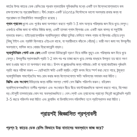
কাঠের উপর কাচের ডেক রেলিংয়ের প্রধান ব্যবহারিক সুবিধাগুলির মধ্যে একটি হল উল্লেখযোগ্যভাবে কম
রক্ষণাবেক্ষণের প্রয়োজনীয়তা। দীর্ঘ মেয়াদে একটি Vionta সিস্টেমকে ভালো অবস্থায় রাখার জন্য যা
প্রয়োজন তা নিম্নলিখিত সময়সূচীতে রয়েছে।
গ্লাস প্যানেল:
ধুলো এবং পৃষ্ঠের জমা অপসারণ করতে প্রতি 1-3 মাস অন্তর পরিষ্কার জল দিয়ে ধুয়ে ফেলুন।
একগুঁয়ে খনিজ জমা বা পাখির বিষ্ঠার জন্য, একটি হালকা গ্লাস ক্লিনার এবং একটি নরম কাপড় বা স্কুইজি
ব্যবহার করুন। হাইড্রোফ্লোরিক অ্যাসিডযুক্ত ঘষিয়া তুলিয়া ফেলিতে সক্ষম প্যাড বা ক্লিনার এড়িয়ে চলুন
(কিছু টাইল এবং গ্রাউট ক্লিনারে এইচএফ থাকে, যা স্থায়ীভাবে কাঁচকে খোঁচায়)। ভারী লবণ জমা সহ উপকূলীয়
অবস্থানে, মাসিক করে ধোয়ার ফ্রিকোয়েন্সি বাড়ান।
অ্যালুমিনিয়াম পোস্ট এবং রেল:
একটি হালকা ডিটারজেন্ট দ্রবণ দিয়ে বার্ষিক মুছুন এবং পরিষ্কার জল দিয়ে ধুয়ে
ফেলুন। উপকূলীয় স্থাপনাগুলি প্রতি 1-2 মাস পর পর তাজা জলে ধুয়ে ফেলার মাধ্যমে উপকৃত হয় যাতে লবণ
জমা হওয়ার আগে তা অপসারণ করা যায়। চিপস বা স্ক্র্যাচগুলির জন্য পাউডার কোট বা অ্যানোডাইজড পৃষ্ঠগুলি
প্রতি বছর পরীক্ষা করুন — ছোটখাটো ক্ষতি একটি ম্যাচিং পেইন্ট কলম দিয়ে স্পর্শ করা যেতে পারে; উন্মুক্ত
অ্যালুমিনিয়াম সাবস্ট্রেটের ক্ষয় রোধ করার জন্য উল্লেখযোগ্য ক্ষতি অবিলম্বে সমাধান করা উচিত।
ফিক্সিং এবং সংযোগ:
নিবিড়তার জন্য বার্ষিক সমস্ত পোস্ট বেস ফিক্সিং পরিদর্শন করুন। বহিরঙ্গন
অ্যাপ্লিকেশনগুলিতে তাপীয় প্রসারণ এবং সংকোচন ধীরে ধীরে ফাস্টেনারগুলিকে আলগা করতে পারে, বিশেষত
বড় মৌসুমী তাপমাত্রার দোল সহ অবস্থানগুলিতে। বেস প্লেট এবং চ্যানেলের প্রান্তে সিলেন্ট জয়েন্টগুলি প্রতি
3-5 বছরে পরিদর্শন করা উচিত এবং ক্র্যাকিং বা ডিলামিনেশন পরিলক্ষিত হলে প্রতিস্থাপন করা উচিত।
প্রায়শই জিজ্ঞাসিত প্রশ্নাবলী
প্রশ্ন 1: কাচের ডেক রেলিং কিভাবে উচ্চ বাতাসের অবস্থানে কাজ করে?