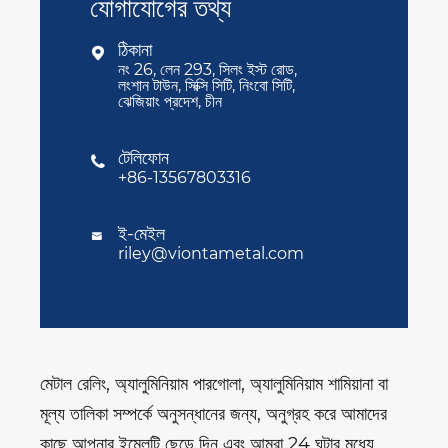
যোগাযোগের তথ্য
ঠিকানা

নং 26, লেন 293, সিলং ইস্ট রোড,
লংশান টাউন, সিক্সি সিটি, নিংবো সিটি,
ঝেজিয়াং প্রদেশ, চীন
টেলিফোন

+86-13567803316
ই-মেইল

riley@viontametal.com
মেটাল রেলিং, অ্যালুমিনিয়াম পারগোলা, অ্যালুমিনিয়াম শামিয়ানা বা
মূল্য তালিকা সম্পর্কে অনুসন্ধানের জন্য, অনুগ্রহ করে আমাদের
কাছে আপনার ইমেলটি ছেড়ে দিন এবং আমরা 24 ঘন্টার মধ্যে