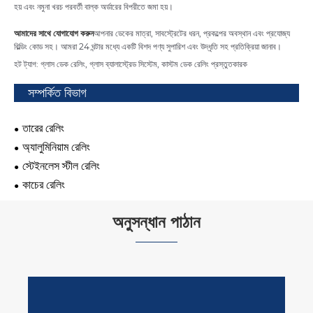
হয় এবং নমুনা খরচ পরবর্তী বাল্ক অর্ডারের বিপরীতে জমা হয়।
আমাদের সাথে যোগাযোগ করুন
আপনার ডেকের মাত্রা, সাবস্ট্রেটের ধরন, প্রকল্পের অবস্থান এবং প্রযোজ্য
বিল্ডিং কোড সহ। আমরা 24 ঘন্টার মধ্যে একটি বিশদ পণ্য সুপারিশ এবং উদ্ধৃতি সহ প্রতিক্রিয়া জানাব।
হট ট্যাগ: গ্লাস ডেক রেলিং, গ্লাস ব্যালাস্ট্রেড সিস্টেম, কাস্টম ডেক রেলিং প্রস্তুতকারক
সম্পর্কিত বিভাগ
তারের রেলিং
অ্যালুমিনিয়াম রেলিং
স্টেইনলেস স্টীল রেলিং
কাচের রেলিং
অনুসন্ধান পাঠান