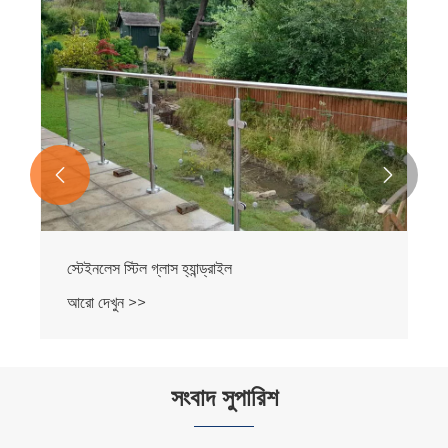


স্টেইনলেস স্টিল গ্লাস হ্যান্ড্রাইল
আরো দেখুন >>
সংবাদ সুপারিশ