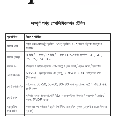
সম্পূর্ণ পণ্য স্পেসিফিকেশন টেবিল
প্যারামিটার
বিকল্প / পরিসীমা
শক্ত করা (মেজাজ); স্তরিত PVB; স্তরিত SGP; আল্ট্রা-ক্লিয়ার সংস্করণ
কাচের ধরন
উপলব্ধ
8 মিমি / 10 মিমি / 12 মিমি / 15 মিমি / 17.52 মিমি; স্তরিত: 5+5, 6+6,
কাচের পুরুত্ব
7.5+7.5, 8.76+8.76
কাচের রঙ
পরিষ্কার / আল্ট্রা-ক্লিয়ার (লো-লোহা) / ধূসর আভা / ব্রোঞ্জ আভা / ফ্রস্টেড
6063-T5 অ্যালুমিনিয়াম খাদ (মান); SS304 বা SS316 স্টেইনলেস স্টীল
পোস্ট উপাদান
(উপলভ্য)
বর্গক্ষেত্র: 50×50, 60×60, 80×80 মিমি; বৃত্তাকার: 42.4, 48.3 মিমি;
পোস্ট প্রোফাইল
ফ্ল্যাট ফলক
পাউডার আবরণ (যে কোনো RAL); অ্যানোডাইজড সিলভার / শ্যাম্পেন / ব্রোঞ্জ /
পোস্ট শেষ
কালো; PVDF আবরণ
হ্যান্ড্রাইল
বৃত্তাকার নল; বর্গাকার / ফ্ল্যাট-টপ টিউব; হ্যান্ড্রাইল-মুক্ত (ফ্রেমহীন কাচের উপরের
প্রোফাইল
প্রান্ত)