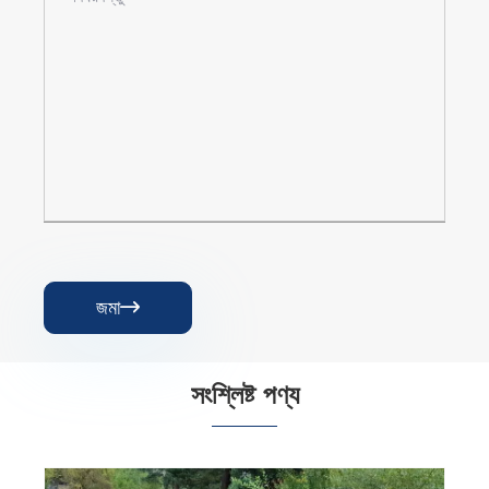
জমা

সংশ্লিষ্ট পণ্য