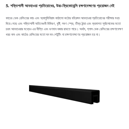
5. শক্তিশালী আবহাওয়া প্রতিরোধের, উচ্চ-ফ্রিকোয়েন্সি রক্ষণাবেক্ষণের প্রয়োজন নেই
কাচের ডেক রেলিংয়ের কাচ এবং অ্যালুমিনিয়াম কাঠামো কঠোর বহিরঙ্গন আবহাওয়া প্রতিরোধের পরীক্ষার মধ্য
দিয়ে গেছে এবং শক্তিশালী অতিবেগুনী বিকিরণ, বৃষ্টি, লবণ স্প্রে, তীব্র ঠান্ডা এবং ক্রমাগত সূর্যালোকের মতো
চরম আবহাওয়ার মধ্যেও এর দীপ্তি এবং গুণমান বজায় রাখতে পারে। অর্থাৎ, গ্লাস ডেক রেলিংয়ের রক্ষণাবেক্ষণ
খরচ কম এবং কাঠের রেলিংয়ের মতো ঘন ঘন পেইন্টিং বা রক্ষণাবেক্ষণের প্রয়োজন হয় না।