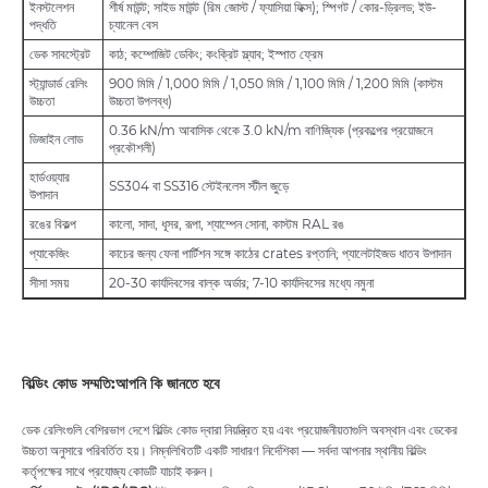
ইনস্টলেশন
শীর্ষ মাউন্ট; সাইড মাউন্ট (রিম জোস্ট / ফ্যাসিয়া ফিক্স); স্পিগট / কোর-ড্রিলড; ইউ-
পদ্ধতি
চ্যানেল বেস
ডেক সাবস্ট্রেট
কাঠ; কম্পোজিট ডেকিং; কংক্রিট স্ল্যাব; ইস্পাত ফ্রেম
স্ট্যান্ডার্ড রেলিং
900 মিমি / 1,000 মিমি / 1,050 মিমি / 1,100 মিমি / 1,200 মিমি (কাস্টম
উচ্চতা
উচ্চতা উপলব্ধ)
0.36 kN/m আবাসিক থেকে 3.0 kN/m বাণিজ্যিক (প্রকল্পের প্রয়োজনে
ডিজাইন লোড
প্রকৌশলী)
হার্ডওয়্যার
SS304 বা SS316 স্টেইনলেস স্টীল জুড়ে
উপাদান
রঙের বিকল্প
কালো, সাদা, ধূসর, রূপা, শ্যাম্পেন সোনা, কাস্টম RAL রঙ
প্যাকেজিং
কাচের জন্য ফেনা পার্টিশন সঙ্গে কাঠের crates রপ্তানি; প্যালেটাইজড ধাতব উপাদান
সীসা সময়
20-30 কার্যদিবসের বাল্ক অর্ডার; 7-10 কার্যদিবসের মধ্যে নমুনা
বিল্ডিং কোড সম্মতি:
আপনি কি জানতে হবে
ডেক রেলিংগুলি বেশিরভাগ দেশে বিল্ডিং কোড দ্বারা নিয়ন্ত্রিত হয় এবং প্রয়োজনীয়তাগুলি অবস্থান এবং ডেকের
উচ্চতা অনুসারে পরিবর্তিত হয়। নিম্নলিখিতটি একটি সাধারণ নির্দেশিকা — সর্বদা আপনার স্থানীয় বিল্ডিং
কর্তৃপক্ষের সাথে প্রযোজ্য কোডটি যাচাই করুন।