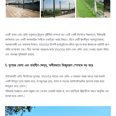
একটি গ্লাস ডেক রেলিং শুধুমাত্র উন্মুক্ত দৃষ্টিসীমা সম্পর্কে নয়—এটি একটি সিস্টেমে নিরাপত্তা, দীর্ঘস্থায়ী
কর্মক্ষমতা এবং একটি সমসাময়িক শৈলীকে একত্রিত করার বিষয়ে। চীনে একটি উত্সর্গীকৃত প্রস্তুতকারক,
সরবরাহকারী এবং কারখানা হিসাবে, Vionta বিদেশী ক্লায়েন্টদের চাহিদা পূরণের জন্য উত্পাদনের প্রতিটি ধাপে
গভীর মনোযোগ দেয়। নীচে আপনার প্রকল্পের জন্য Vionta গ্লাস ডেক রেলিং বেছে নেওয়ার প্রধান শক্তি
এবং স্বতন্ত্র সুবিধাগুলি রয়েছে:
1. দৃশ্যের খোলা এবং বাধাহীন ক্ষেত্র, অসীমভাবে ভিজ্যুয়াল স্পেসকে বড় করে
ঐতিহ্যবাহী রেলিং সিস্টেমের তুলনায়, Vionta কাচের ডেক রেলিং-এ ব্যবহৃত স্বচ্ছ কাচের প্যানেলগুলি
একটি বিস্তৃত দৃশ্য প্রদান করে, যা সমুদ্রের দৃশ্য, বাগান বা শহরের স্কাইলাইনগুলির প্রশংসা করার জন্য
উপযুক্ত করে তোলে।
পরিষ্কার স্বচ্ছতা কেবল বারান্দা এবং ডেকের চেহারাই বাড়ায় না, তবে সামগ্রিক বিল্ডিংটিকে আরও আধুনিক এবং
হালকা করে তোলে।