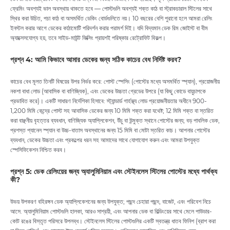
ফ্রেমিং অবশ্যই ভাল অবস্থায় থাকতে হবে — পোস্টগুলি অবশ্যই শক্ত কাঠ বা স্ট্রাকচারাল স্টিলের সাথে
স্থির করা উচিত, পচা কাঠ বা অসমর্থিত ডেকিং বোর্ডগুলিতে নয়। 10 বছরের বেশি পুরানো হলে আমরা রেলিং
ইনস্টল করার আগে ডেকের কাঠামোটি পরিদর্শন করার পরামর্শ দিই। যদি বিদ্যমান ডেক রিম জোইস্ট বা বীম
অ্যাক্সেসযোগ্য হয়, তবে সাইড-মাউন্ট ফিক্সিং প্রায়শই পরিষ্কার রেট্রোফিট বিকল্প।
প্রশ্ন 4: আমি কিভাবে আমার ডেকের জন্য সঠিক কাচের বেধ নির্দিষ্ট করব?
কাচের বেধ মূলত তিনটি বিষয়ের উপর নির্ভর করে: পোস্ট স্পেসিং (পোস্টের মধ্যে অসমর্থিত স্প্যান), প্রয়োজনীয়
নকশা বাধা লোড (আবাসিক বা বাণিজ্যিক), এবং ডেকের উচ্চতা গ্রেডের উপরে (যা কিছু কোডে বায়ুচাপকে
প্রভাবিত করে)। একটি সাধারণ নির্দেশিকা হিসাবে: স্ট্যান্ডার্ড গার্হস্থ্য লোড প্রয়োজনীয়তার অধীনে 900-
1,200 মিমি কেন্দ্রে পোস্ট সহ আবাসিক ডেকের জন্য 10 মিমি শক্ত করা যথেষ্ট; 12 মিমি শক্ত বা স্তরিত
করা বাঞ্ছনীয় বৃহত্তর ব্যবধান, বাণিজ্যিক অ্যাপ্লিকেশন, উঁচু বা উন্মুক্ত স্থানে পোস্টের জন্য; বড় পাবলিক ডেক,
প্রশস্ত প্যানেল স্প্যান বা উচ্চ-বাতাস অবস্থানের জন্য 15 মিমি বা মোটা স্তরিত কাচ। আপনার পোস্টের
ব্যবধান, ডেকের উচ্চতা এবং প্রকল্পের ধরন সহ আমাদের সাথে যোগাযোগ করুন এবং আমরা উপযুক্ত
স্পেসিফিকেশন নিশ্চিত করব।
প্রশ্ন 5: ডেক রেলিংয়ের জন্য অ্যালুমিনিয়াম এবং স্টেইনলেস স্টিলের পোস্টের মধ্যে পার্থক্য
কী?
উভয় উপকরণ বহিরঙ্গন ডেক অ্যাপ্লিকেশনের জন্য উপযুক্ত; পছন্দ চেহারা পছন্দ, বাজেট, এবং পরিবেশ নিচে
আসে. অ্যালুমিনিয়াম পোস্টগুলি হালকা, আরও সাশ্রয়ী, এবং আপনার ডেক বা বিল্ডিংয়ের সাথে মেলে পাউডার-
কোট রঙের বিস্তৃত পরিসরে উপলব্ধ। স্টেইনলেস স্টিলের পোস্টগুলির একটি স্বতন্ত্র ধাতব ফিনিশ (ব্রাশ করা